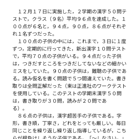
１２月１７日に実施した，２学期の漢字５０問テ
ストで，クラス（９名）平均９６点を達成した。１
００点が６名と，９４点，９０点，８６点がそれぞ
れ１名ずつだった。
１００点の子供の中には，これまで，３日に１度
ずつ，定期的に行ってきた，新出漢字１０問テスト
で，平均７０点の子供がいる。９４点だった子供
は，つきだすところをつきだしてないなどの細かい
ミスをしていた。９０点の子供は，難聴の子供であ
る。読み仮名を書く問題で５つ間違えていた。書き
取りは全問正解だった（東は正進社のワークテスト
を使用している。このテストの学期末漢字５０問
は，書き取りが３０問，読みが２０問であ
る）
８６点の子供は，漢字超苦手の子供である。字
形，書き順，丁寧さ，どれをとっても厳しい。毎日
同じことを繰り返し繰り返し指導しているが，こち
らが根負けしそうな子供である。「～しなさい。」