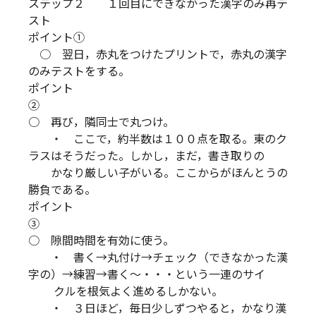
ステップ２ １回目にできなかった漢字のみ再テ
スト
ポイント①
○ 翌日，赤丸をつけたプリントで，赤丸の漢字
のみテストをする。
ポイント
○ 再び，隣同士で丸つけ。
・ ここで，約半数は１００点を取る。東のク
ラスはそうだった。しかし，まだ，書き取りの
かなり厳しい子がいる。ここからがほんとうの
勝負である。
ポイント
○ 隙間時間を有効に使う。
・ 書く→丸付け→チェック（できなかった漢
字の）→練習→書く～・・・という一連のサイ
クルを根気よく進めるしかない。
・ ３日ほど，毎日少しずつやると，かなり漢