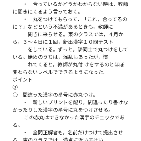
・ 合っているかどうかわからない時は，教師
に聞きにくるよう言っておく。
・ 丸をつけてもらって，「これ，合ってるの
に？」などという不満があるときも，教師に
聞きに来らせる。東のクラスでは，４月か
ら，３～４日に１回，新出漢字１０問テスト
をしている。ずっと，隣同士で丸つけをして
いる。始めのうちは，混乱もあったが，慣
れてくると，教師が丸付 けをするのとほぼ
変わらないレベルでできるようになった。
ポイント
○ 間違った漢字の番号に赤丸つけ。
・ 新しいプリントを配り，間違ったり書けな
かったりした漢字の番号に丸をつけさせる。
この赤丸はできなかった漢字のチェックであ
る。
・ 全問正解者も，名前だけつけて提出させ
る。東のクラスでは，満点に近い子はい