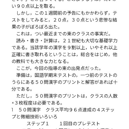
い９０点以上を取る。
しかし，この１週間前の予告にもかかわらず，テ
ストをしてみると，２０点，３０点という悲惨な結
果の子がぼろぼろ出た。
これは，つい最近までの東のクラスの事実だ。
読み・書き・計算は，２１世紀も大切な基礎学力
である。当該学年の漢字を９割以上，いやそれ以上
正確に書き取れるということは，総合をはじめ，他
の教科でも大きな力となる。
ここが，今回の指導の東の出発点だった。
準備は，国語学期末テストの，一つ前のテストの
うらにある５０問漢字のプリントと解答があれば十
分である。
ただし，５０問漢字のプリントは，クラスの人数
×３枚程度は必要である。
1 ５０問漢字 クラス平均９６点達成の４ステッ
プと微細技術いろいろ
ステップ１ １回目のプレテスト