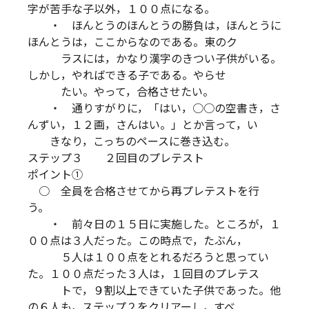
字が苦手な子以外，１００点になる。
・ ほんとうのほんとうの勝負は，ほんとうに
ほんとうは，ここからなのである。東のク
ラスには，かなり漢字のきつい子供がいる。
しかし，やればできる子である。やらせ
たい。やって，合格させたい。
・ 通りすがりに，「はい，○○の空書き，さ
んずい，１２画，さんはい。」とか言って，い
きなり，こっちのペースに巻き込む。
ステップ３ ２回目のプレテスト
ポイント①
○ 全員を合格させてから再プレテストを行
う。
・ 前々日の１５日に実施した。ところが，１
００点は３人だった。この時点で，たぶん，
５人は１００点をとれるだろうと思ってい
た。１００点だった３人は，１回目のプレテス
トで，９割以上できていた子供であった。他
の６人も，ステップ２をクリアーし，すべ