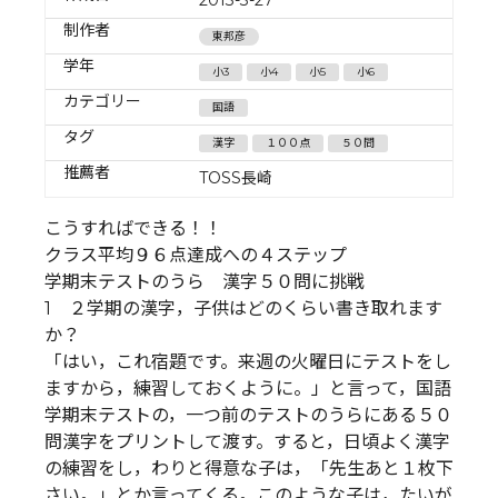
制作者
東邦彦
学年
小3
小4
小5
小6
カテゴリー
国語
タグ
漢字
１００点
５０問
推薦者
TOSS長崎
こうすればできる！！
クラス平均９６点達成への４ステップ
学期末テストのうら 漢字５０問に挑戦
1 ２学期の漢字，子供はどのくらい書き取れます
か？
「はい，これ宿題です。来週の火曜日にテストをし
ますから，練習しておくように。」と言って，国語
学期末テストの，一つ前のテストのうらにある５０
問漢字をプリントして渡す。すると，日頃よく漢字
の練習をし，わりと得意な子は，「先生あと１枚下
さい。」とか言ってくる。このような子は，たいが