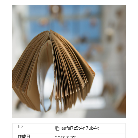
ID
aafsi7z5t4n7ub4x
作成日
2013-3-27