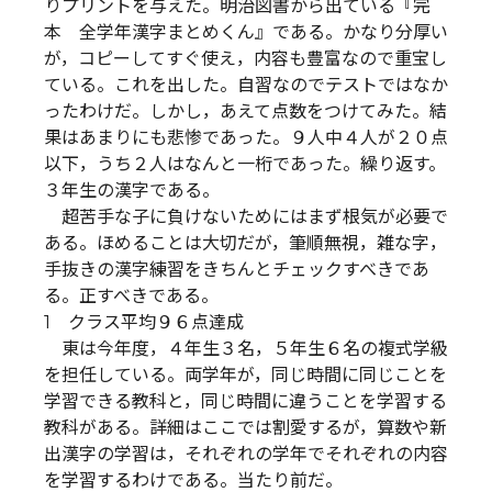
りプリントを与えた。明治図書から出ている『完
本 全学年漢字まとめくん』である。かなり分厚い
が，コピーしてすぐ使え，内容も豊富なので重宝し
ている。これを出した。自習なのでテストではなか
ったわけだ。しかし，あえて点数をつけてみた。結
果はあまりにも悲惨であった。９人中４人が２０点
以下，うち２人はなんと一桁であった。繰り返す。
３年生の漢字である。
超苦手な子に負けないためにはまず根気が必要で
ある。ほめることは大切だが，筆順無視，雑な字，
手抜きの漢字練習をきちんとチェックすべきであ
る。正すべきである。
1 クラス平均９６点達成
東は今年度，４年生３名，５年生６名の複式学級
を担任している。両学年が，同じ時間に同じことを
学習できる教科と，同じ時間に違うことを学習する
教科がある。詳細はここでは割愛するが，算数や新
出漢字の学習は，それぞれの学年でそれぞれの内容
を学習するわけである。当たり前だ。