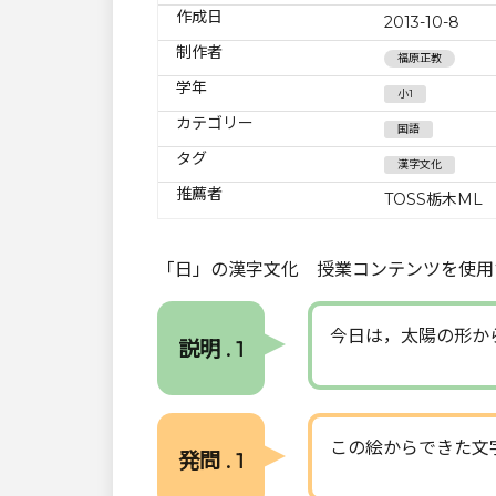
作成日
2013-10-8
制作者
福原正教
学年
小1
カテゴリー
国語
タグ
漢字文化
推薦者
TOSS栃木ML
「日」の漢字文化 授業コンテンツを使用
今日は，太陽の形か
説明 . 1
この絵からできた文
発問 . 1