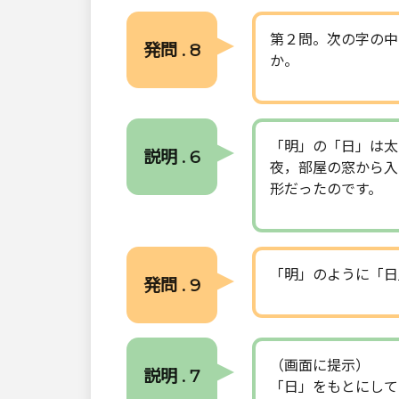
第２問。次の字の中
発問 . 8
か。
「明」の「日」は太
説明 . 6
夜，部屋の窓から入
形だったのです。
「明」のように「日
発問 . 9
（画面に提示）
説明 . 7
「日」をもとにして