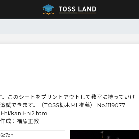
す。このシートをプリントアウトして教室に持っていけ
きます。（TOSS栃木ML推薦） No.1119077
i-hi/kanji-hi2.htm
作成：福原正教
d6c7oh