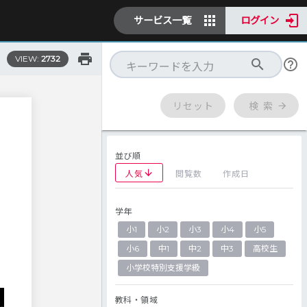
サービス一覧
ログイン
VIEW:
2732
リセット
検 索
並び順
人気
閲覧数
作成日
学年
小1
小2
小3
小4
小5
小6
中1
中2
中3
高校生
小学校特別支援学級
教科・領域