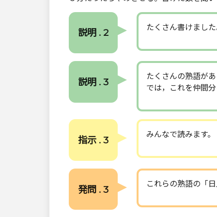
たくさん書けました
説明 . 2
たくさんの熟語があ
説明 . 3
では，これを仲間分
みんなで読みます。
指示 . 3
これらの熟語の「日
発問 . 3