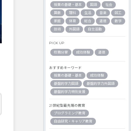
授業の基礎・基本
国語
社会
算数
理科
生活
音楽
図工
家庭
体育
総合
道徳
数学
技術
外国語
自立活動
PICK UP
校務分掌
成功体験
道徳
おすすめキーワード
授業の基礎・基本
成功体験
基盤的学力国語
基盤的学力外国語
基盤的学力特別支援
21世紀型最先端の教育
プログラミング教育
自由研究・キャリア教育