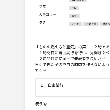
善能寺正美
学年
小6
カテゴリー
理科
タグ
ノート
内部情報
燃え方
「ものの燃え方と空気」の第１・２時であ
１時間目に自由試行を行い、見開き２ペ
２時間目に隣同士で発表者を決めさせ、
早くできた子の空白の時間を作らないよう
てくる。
１ 自由試行
使う物