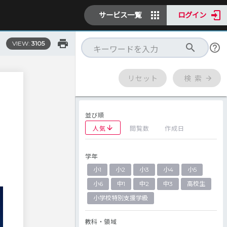
サービス一覧
ログイン
VIEW:
3105
リセット
検 索
並び順
人気
閲覧数
作成日
学年
小1
小2
小3
小4
小5
小6
中1
中2
中3
高校生
小学校特別支援学級
教科・領域