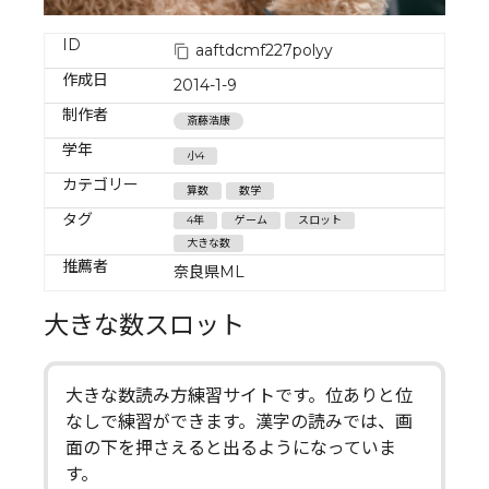
ID
aaftdcmf227polyy
作成日
2014-1-9
制作者
斎藤浩康
学年
小4
カテゴリー
算数
数学
タグ
4年
ゲーム
スロット
大きな数
推薦者
奈良県ML
大きな数スロット
大きな数読み方練習サイトです。位ありと位
なしで練習ができます。漢字の読みでは、画
面の下を押さえると出るようになっていま
す。