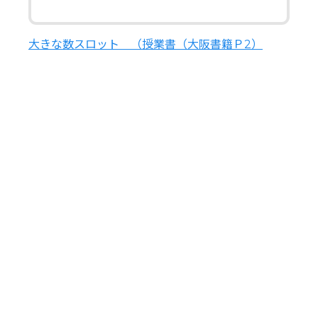
大きな数スロット （授業書（大阪書籍Ｐ2）