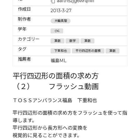
aafth5zjg6wrqfwf
作成日
2013-3-27
制作者
大輪真理
学年
小6
カテゴリー
算数
数学
算数
タグ
下重和也
平行四辺形の面積
算数
推薦者
福島ML
平行四辺形の面積の求め方
（２） フラッシュ動画
ＴＯＳＳアンバランス福島 下重和也
平行四辺形の面積の求め方をフラッシュを使って指
導します。
平行四辺形から長方形への変換を
視覚的に見ることができます。