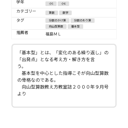
学年
小5
小6
カテゴリー
算数
数学
タグ
分数のかけ算
分数のわり算
向山型算数
基本型
推薦者
福島ＭＬ
「基本型」とは、「変化のある繰り返し」の
「出発点」となる考え方・解き方を言
う。
基本型を中心とした指導こそが向山型算数
の骨格なのである。
向山型算数教え方教室誌２０００年９月号
より