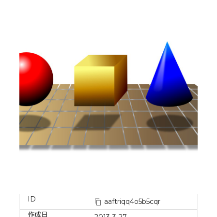
ID
aaftriqq4o5b5cqr
作成日
2013-3-27