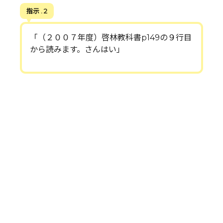
指示 . 2
「（２００７年度）啓林教科書p149の９行目
から読みます。さんはい」