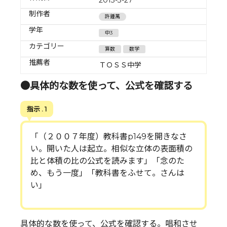
制作者
許鍾萬
学年
中3
カテゴリー
算数
数学
推薦者
ＴＯＳＳ中学
●具体的な数を使って、公式を確認する
指示 . 1
「（２００７年度）教科書p149を開きなさ
い。開いた人は起立。相似な立体の表面積の
比と体積の比の公式を読みます」「念のた
め、もう一度」「教科書をふせて。さんは
い」
具体的な数を使って、公式を確認する。唱和させ