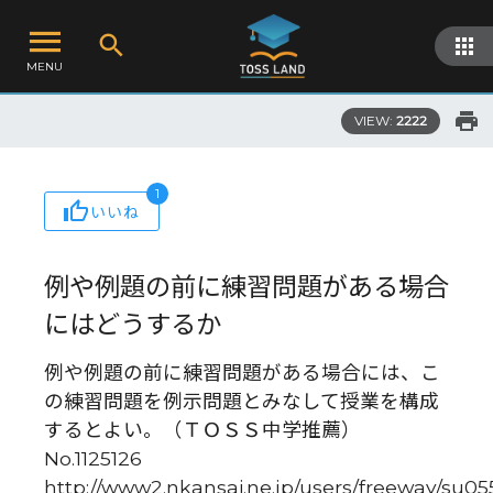
MENU
VIEW:
2222
1
いいね
例や例題の前に練習問題がある場合
にはどうするか
例や例題の前に練習問題がある場合には、こ
の練習問題を例示問題とみなして授業を構成
するとよい。（ＴＯＳＳ中学推薦）
No.1125126
http://www2.nkansai.ne.jp/users/freeway/su0