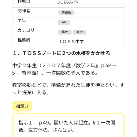
作成日
2013-3-27
制作者
許鍾萬
学年
中2
カテゴリー
算数
数学
推薦者
ＴＯＳＳ中学
１．ＴＯＳＳノートに２つの水槽をかかせる
中学２年生（２００７年度『数学２年』ｐ48～
51、啓林館）、一次関数の導入である。
教室移動などで、準備が遅れた生徒を待たない。す
っと授業に入る。
指示 . 1
指示１ ｐ49。開いた人は起立。§１一次関
数。直方体の、さんはい。