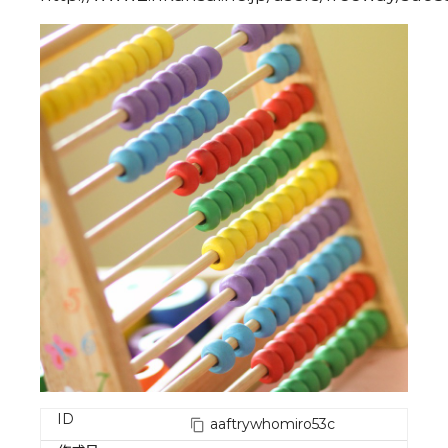
ID
aaftrywhomiro53c