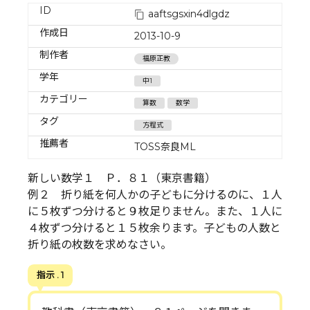
ID
aaftsgsxin4dlgdz
作成日
2013-10-9
制作者
福原正教
学年
中1
カテゴリー
算数
数学
タグ
方程式
推薦者
TOSS奈良ML
新しい数学１ Ｐ．８１（東京書籍）
例２ 折り紙を何人かの子どもに分けるのに、１人
に５枚ずつ分けると９枚足りません。また、１人に
４枚ずつ分けると１５枚余ります。子どもの人数と
折り紙の枚数を求めなさい。
指示 . 1