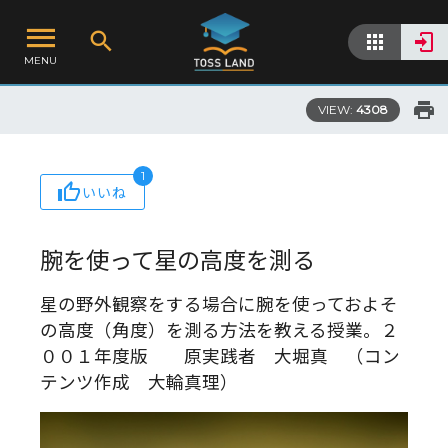
MENU
VIEW:
4308
1
いいね
腕を使って星の高度を測る
星の野外観察をする場合に腕を使っておよそ
の高度（角度）を測る方法を教える授業。２
００１年度版 原実践者 大堀真 （コン
テンツ作成 大輪真理）