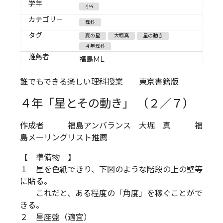
学年
小4
カテゴリー
理科
タグ
夏の星
大堀真
星の動き
４年理科
推薦者
福島ML
誰でもできる楽しい理科授業 東京書籍版
４年「星とその動き」 （２／７）
作成者 福島アンバランス 大堀 真 福
島メーリングリスト推薦
【 準備物 】
１ 星を色紙できり、下図のような階段の上の壁等
に貼る。
これだと、ある程度の「角度」を稼ぐことがで
きる。
２ 星座盤（適宜）