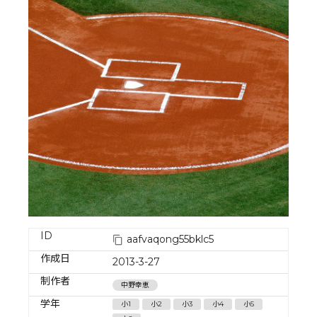
ID
aafvaqong55bklc5
作成日
2013-3-27
制作者
中野幸恵
学年
小1
小2
小3
小4
小5