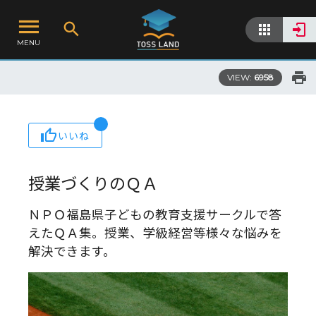
MENU
VIEW:
6958
いいね
授業づくりのＱＡ
ＮＰＯ福島県子どもの教育支援サークルで答
えたＱＡ集。授業、学級経営等様々な悩みを
解決できます。