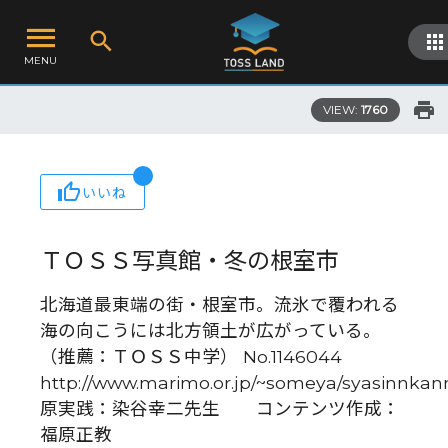
MENU
VIEW:
1760
いいね
ＴＯＳＳ写真館・冬の根室市
北海道最東端の街・根室市。流氷で覆われる
海の向こうには北方領土が広がっている。
（推薦：ＴＯＳＳ中学） No.1146044
http://www.marimo.or.jp/~someya/syasinnkan
原実践：染谷幸二先生 コンテンツ作成：
福原正教