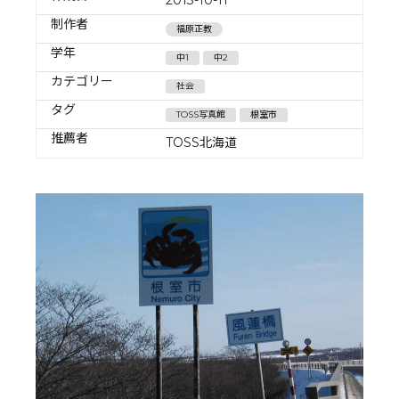
制作者
福原正教
学年
中1
中2
カテゴリー
社会
タグ
TOSS写真館
根室市
推薦者
TOSS北海道