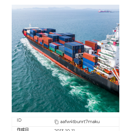
ID
aafw4tbunrt7maku
作成日
2013-10-11