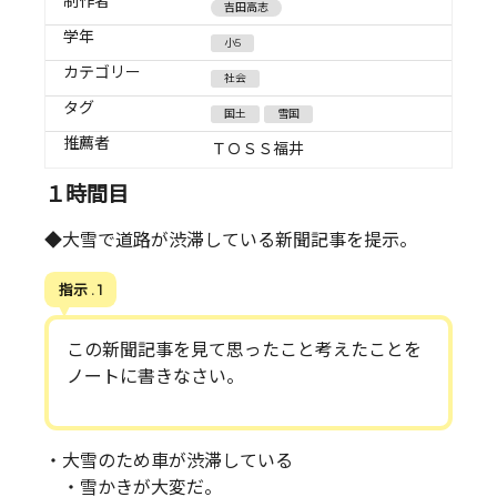
制作者
吉田高志
学年
小5
カテゴリー
社会
タグ
国土
雪国
推薦者
ＴＯＳＳ福井
１時間目
◆大雪で道路が渋滞している新聞記事を提示。
指示 . 1
この新聞記事を見て思ったこと考えたことを
ノートに書きなさい。
・大雪のため車が渋滞している
・雪かきが大変だ。