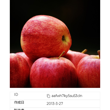
ID
aafwh7ky5su53cln
作成日
2013-3-27