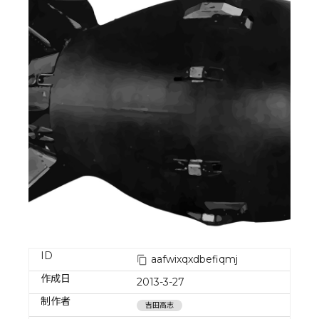
ID
aafwixqxdbefiqmj
作成日
2013-3-27
制作者
吉田高志