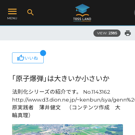
MENU
VIEW:
2385
いいね
｢原子爆弾｣は大きいか小さいか
法則化シリーズの紹介です。 No.1143162
http://www.d3.dion.ne.jp/~kenbun/sya/genn%
原実践者 薄井健文 （コンテンツ作成 大
輪真理）