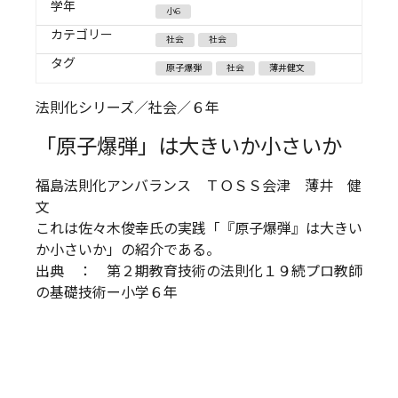
学年
小6
カテゴリー
社会
社会
タグ
原子爆弾
社会
薄井健文
法則化シリーズ／社会／６年
「原子爆弾」は大きいか小さいか
福島法則化アンバランス ＴＯＳＳ会津 薄井 健
文
これは佐々木俊幸氏の実践「『原子爆弾』は大きい
か小さいか」の紹介である。
出典 ： 第２期教育技術の法則化１９続プロ教師
の基礎技術ー小学６年