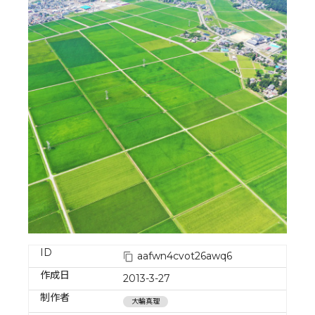
ID
aafwn4cvot26awq6
作成日
2013-3-27
制作者
大輪真理