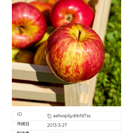
ID
aafwxp6ydtbfd7ss
作成日
2013-3-27