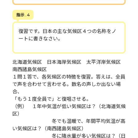
指示 . 4
復習です。日本の主な気候区４つの名称をノ
ートに書きなさい。
北海道気候区 日本海岸気候区 太平洋岸気候区
南西諸島気候区
１問１答で、各気候区の特徴を復習。答えは、全員
で声を合わせて言わせる。数名の声しか出ない場
合、
「もう１度全員で」と復唱させる。
（例） １年中気温が低い気候区は？（北海道気候
区）
冬でも温暖で、年間平均気温が高
い気候区は？（南西諸島気候区）
冬に降水量が多い気候区は？（日