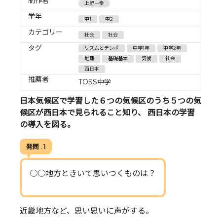
制作者
上野一幸
学年
中1
中2
カテゴリー
社会
社会
タグ
リズムとテンポ
中学1年
中学2年
地理
基礎基本
気候
社会
西日本
推薦者
TOSS中学
日本気候区で学習した６つの気候区のうち５つの気
候区が西日本で見られること知り、 西日本の学習
の導入を図る。
発問 . 1
○○地方ときいて思いつくものは？
近畿地方など、思い思いに声がする。