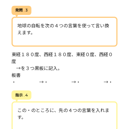
発問 . 3
地球の自転を次の４つの言葉を使って言い換
えます。
東経１８０度、西経１８０度、東経０度、西経０
度
→を３つ黒板に記入。
板書
・ →・ →・ →・
指示 . 4
この・のところに、先の４つの言葉を入れま
す。