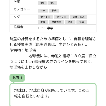
学年
中1
中2
カテゴリー
社会
社会
タグ
中学１年
中学２年
向井ひとみ
地理
基礎基本
時差
社会
推薦者
TOSS中学
時差の計算をするための準備として、自転を理解さ
せる授業実践（原実践者は、向井ひとみ氏）。
準備物：地球儀
地球儀には、赤道と経線１８０度に目立
つように１cm幅程度の赤のラインを貼っておく。
地球儀をまわしながら
説明 . 1
地球は、地球自身が回転しています。この回
転を自転といいます。