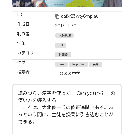
ID
aafxr23wty6mpiau
作成日
2013-11-30
制作者
大輪真理
学年
中1
カテゴリー
外国語
タグ
can
中学１年
英語
推薦者
ＴＯＳＳ中学
読みづらい漢字を使って、"Can you～?" の
使い方を導入する。
これは、大北修一氏の修正追試である。あ
っという間に、生徒を授業に引き込むことが
できる。