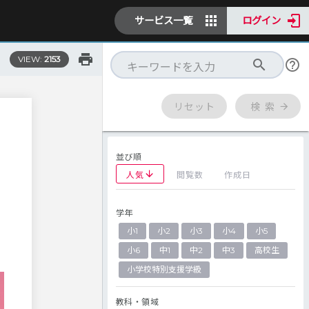
サービス一覧
ログイン
VIEW:
2153
リセット
検 索
並び順
人気
閲覧数
作成日
学年
小1
小2
小3
小4
小5
小6
中1
中2
中3
高校生
小学校特別支援学級
教科・領域