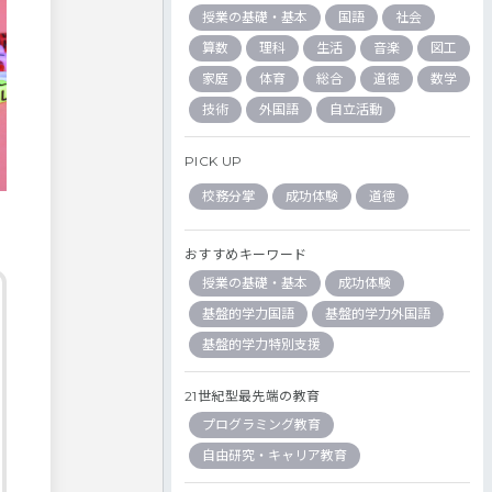
授業の基礎・基本
国語
社会
算数
理科
生活
音楽
図工
家庭
体育
総合
道徳
数学
技術
外国語
自立活動
PICK UP
校務分掌
成功体験
道徳
おすすめキーワード
授業の基礎・基本
成功体験
基盤的学力国語
基盤的学力外国語
基盤的学力特別支援
21世紀型最先端の教育
プログラミング教育
自由研究・キャリア教育