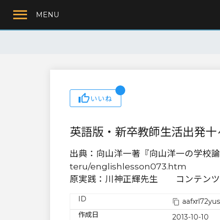
MENU
いいね
英語版・新卒教師生活出発十
出典：向山洋一著『向山洋一の学校論』（明治図書） N
teru/englishlesson073.htm
原実践：川神正輝先生 コンテンツ
ID
aafxrl72yu
作成日
2013-10-10