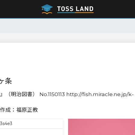
ヶ条
o.1150113 http://fish.miracle.ne.jp/k-
作成：福原正教
s3s4e3