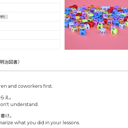
中3
明治図書）
en and coworkers first.
もらえ。
don't understand.
ず書け。
rize what you did in your lessons.