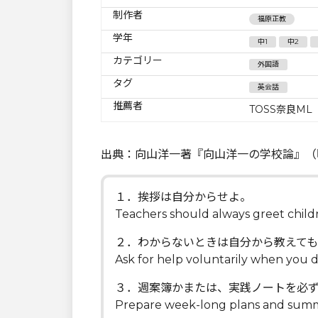
制作者
福原正教
学年
中1
中2
カテゴリー
外国語
タグ
英会話
推薦者
TOSS奈良ML
出典：向山洋一著『向山洋一の学校論』（
１．挨拶は自分からせよ。
Teachers should always greet childr
２．わからないときは自分から教えて
Ask for help voluntarily when you 
３．週案簿かまたは、実践ノートを必
Prepare week-long plans and summa