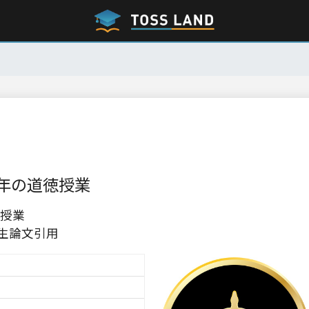
年の道徳授業
授業
生論文引用