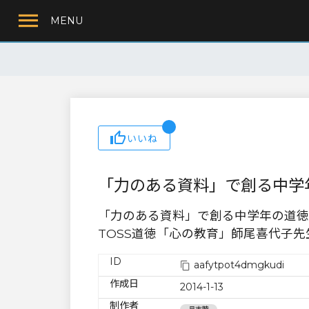
MENU
いいね
「力のある資料」で創る中学
「力のある資料」で創る中学年の道徳
TOSS道徳「心の教育」師尾喜代子先
ID
aafytpot4dmgkudi
作成日
2014-1-13
制作者