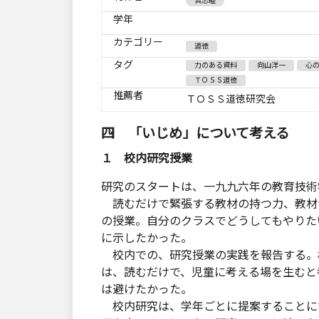
具志睦
学年
カテゴリー
道徳
タグ
力のある資料
向山洋一
心
ＴＯＳＳ道徳
推薦者
ＴＯＳＳ道徳研究会
四 「いじめ」に
１ 校内研究授業
研究のスタートは、一九九六年の教育技術
読むだけで緊張する教材の持つ力、教材
の授業。自分のクラスでどうしてもやりた
に示したかった。
校内での、研究授業の実践を報告する。
は、読むだけで、児童に考える場を生むと
は避けたかった。
校内研究は、学年ごとに提案することに