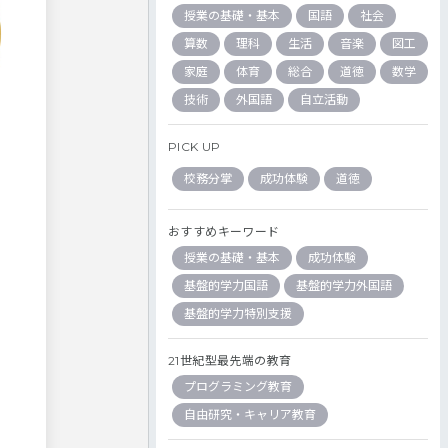
授業の基礎・基本
国語
社会
算数
理科
生活
音楽
図工
家庭
体育
総合
道徳
数学
技術
外国語
自立活動
PICK UP
校務分掌
成功体験
道徳
おすすめキーワード
授業の基礎・基本
成功体験
基盤的学力国語
基盤的学力外国語
基盤的学力特別支援
21世紀型最先端の教育
プログラミング教育
自由研究・キャリア教育