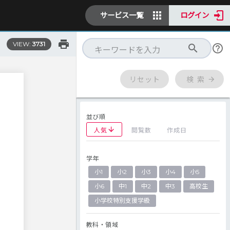
サービス一覧
ログイン
VIEW:
3731
リセット
検 索
並び順
人気
閲覧数
作成日
学年
小1
小2
小3
小4
小5
小6
中1
中2
中3
高校生
小学校特別支援学級
教科・領域