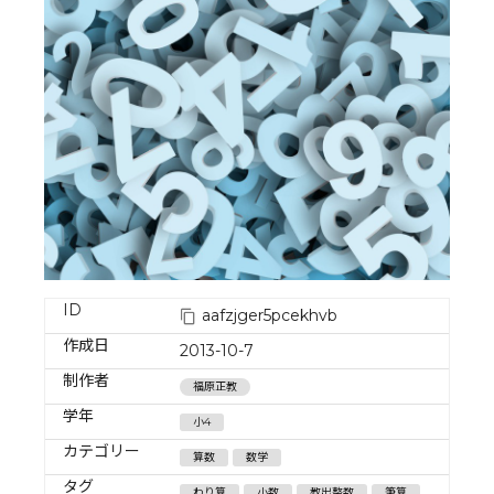
ID
aafzjger5pcekhvb
作成日
2013-10-7
制作者
福原正教
学年
小4
カテゴリー
算数
数学
タグ
わり算
小数
教出整数
筆算