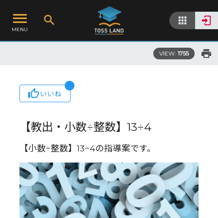
MENU
VIEW:
1755
いいね
【教出・小数÷整数】13÷4
【小数÷整数】13÷4の指導案です。