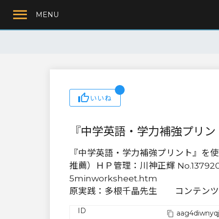
MENU
いいね
『中学英語・学力補強プリン
『中学英語・学力補強プリント』を使
推薦）ＨＰ管理：川神正輝 No.1379200 http:
5minworksheet.htm
原実践：多根千晶先生 コンテンツ
ID
aag4diwnyq