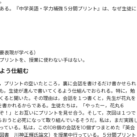
。
ある。『中学英語・学力補強５分間プリント』は、なぜ生徒に
要表現が学べる）
プリントを、授業に使わない手はない。
よう仕組む
，プリントの空いたところ，裏に会話を書けるだけ書かせられ
も，生徒が進んで書いてくるよう仕組んでおられる。特に，勉
くると聞いた。その理由は，会話を１つ書くと，先生が花丸を
を書かれるからである。生徒たちは，「やったー，花丸６
ぞ！」とお互いにプリントを見せ合う。そして，次回は１つで
らおうと必死になって取り組んでいるそうだ。私は，まだ実践
ている。私は，この108個の会話を10個ずつまとめた『英会
図書 川神正輝氏論文）を授業中行っている。５分間プリント