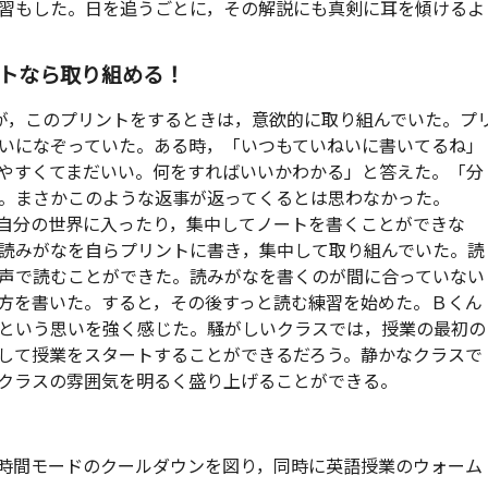
習もした。日を追うごとに，その解説にも真剣に耳を傾けるよ
トなら取り組める！
が，このプリントをするときは，意欲的に取り組んでいた。プ
いになぞっていた。ある時，「いつもていねいに書いてるね」
やすくてまだいい。何をすればいいかわかる」と答えた。「分
。まさかこのような返事が返ってくるとは思わなかった。
自分の世界に入ったり，集中してノートを書くことができな
読みがなを自らプリントに書き，集中して取り組んでいた。読
声で読むことができた。読みがなを書くのが間に合っていない
方を書いた。すると，その後すっと読む練習を始めた。Ｂくん
という思いを強く感じた。騒がしいクラスでは，授業の最初の
して授業をスタートすることができるだろう。静かなクラスで
クラスの雰囲気を明るく盛り上げることができる。
時間モードのクールダウンを図り，同時に英語授業のウォーム