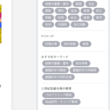
授業の基礎・基本
国語
社会
算数
理科
生活
音楽
図工
家庭
体育
総合
道徳
数学
技術
外国語
自立活動
PICK UP
校務分掌
成功体験
道徳
おすすめキーワード
授業の基礎・基本
成功体験
基盤的学力国語
基盤的学力外国語
基盤的学力特別支援
挙
21世紀型最先端の教育
プログラミング教育
自由研究・キャリア教育
/