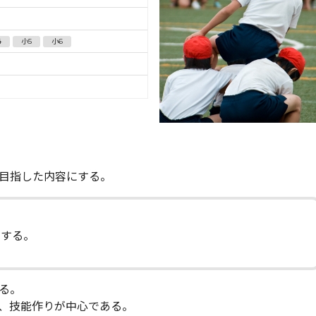
4
小5
小6
目指した内容にする。
する。
る。
、技能作りが中心である。