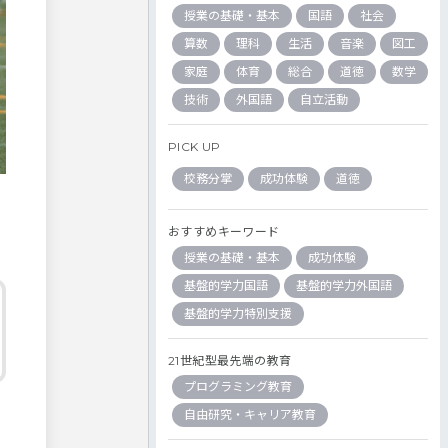
授業の基礎・基本
国語
社会
算数
理科
生活
音楽
図工
家庭
体育
総合
道徳
数学
技術
外国語
自立活動
PICK UP
校務分掌
成功体験
道徳
おすすめキーワード
授業の基礎・基本
成功体験
基盤的学力国語
基盤的学力外国語
基盤的学力特別支援
21世紀型最先端の教育
プログラミング教育
自由研究・キャリア教育