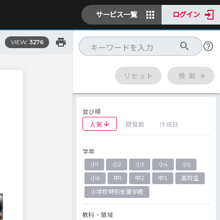
サービス一覧
ログイン
VIEW:
3276
リセット
検 索
並び順
人気
閲覧数
作成日
学年
し
小1
小2
小3
小4
小5
小6
中1
中2
中3
高校生
小学校特別支援学級
教科・領域