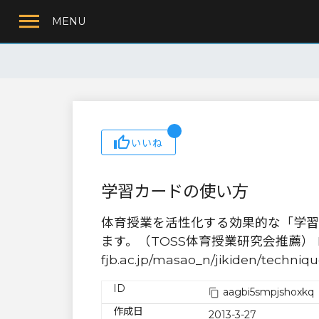
MENU
いいね
学習カードの使い方
体育授業を活性化する効果的な「学習
ます。（TOSS体育授業研究会推薦） No.1211
fjb.ac.jp/masao_n/jikiden/techniq
ID
aagbi5smpjshoxkq
作成日
2013-3-27