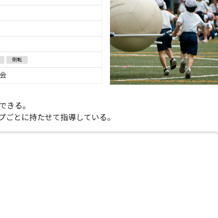
側転
究会
できる。
プごとに持たせて指導している。