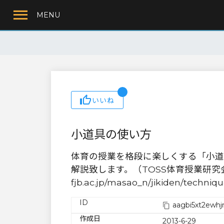
MENU
いいね
小道具の使い方
体育の授業を格段に楽しくする「小道
解説致します。（TOSS体育授業研究会推薦） No
fjb.ac.jp/masao_n/jikiden/techniq
ID
aagbi5xt2ewhjn
作成日
2013-6-29