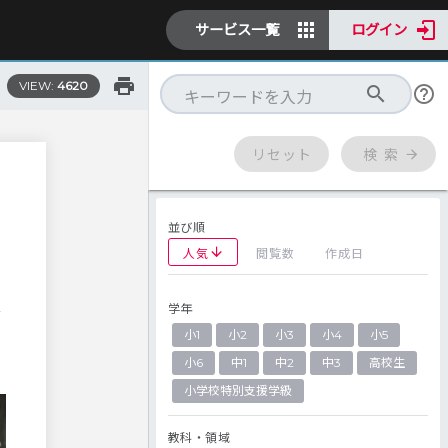
サービス一覧
ログイン
VIEW:
4620
リセット
検 索
並び順
人気
閲覧数
作成日
学年
で
小1
小2
小3
小4
小5
小6
中1
中2
中3
高校生
小学校特別支援学級
教科・領域