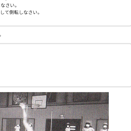
りなさい。
手して側転しなさい。
。