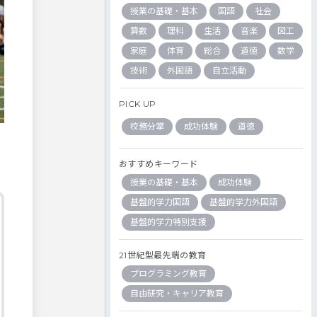
授業の基礎・基本
国語
社会
算数
理科
生活
音楽
図工
家庭
体育
総合
道徳
数学
技術
外国語
自立活動
PICK UP
校務分掌
成功体験
道徳
おすすめキーワード
授業の基礎・基本
成功体験
基盤的学力国語
基盤的学力外国語
基盤的学力特別支援
21世紀型最先端の教育
プログラミング教育
自由研究・キャリア教育