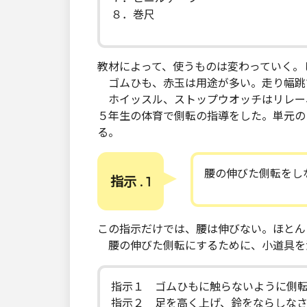
８．巻尺
教材によって、使うものは変わっていく。
ゴムひも、赤玉は用途が多い。走り幅跳
ホイッスル、ストップウオッチはリレー
５年生の体育で側転の指導をした。単元の
る。
腰の伸びた側転をし
指示 . 1
この指示だけでは、腰は伸びない。ほとん
腰の伸びた側転にするために、小道具を
指示１ ゴムひもに触らないように側
指示２ 足を高く上げ、鈴をならしな