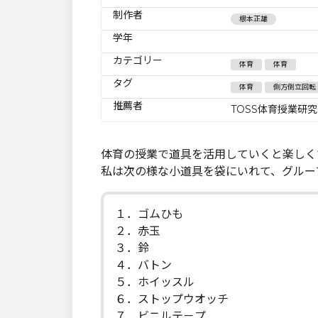
制作者
根本正雄
学年
カテゴリー
体育
体育
タグ
体育
側方倒立回転
推薦者
TOSS体育授業研
体育の授業で道具を活用していくと楽しく
私は次の様な小道具を袋にいれて、グルー
１．ゴムひも
２．赤玉
３．鈴
４．バトン
５．ホイッスル
６．ストップウオッチ
７．ビニルテ－プ