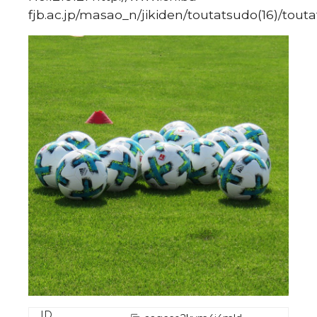
fjb.ac.jp/masao_n/jikiden/toutatsudo(16)/tout
ID