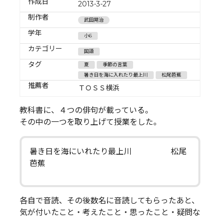
作成日
2013-3-27
制作者
武田晃治
学年
小6
カテゴリー
国語
タグ
夏
季節の言葉
暑き日を海に入れたり最上川
松尾芭蕉
推薦者
ＴＯＳＳ横浜
教科書に、４つの俳句が載っている。
その中の一つを取り上げて授業をした。
暑き日を海にいれたり最上川 松尾
芭蕉
各自で音読、その後数名に音読してもらったあと、
気が付いたこと・考えたこと・思ったこと・疑問な