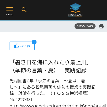
MENU
VIEW:
5475
1
いいね
「暑き日を海に入れたり最上川」
（季節の言葉・夏） 実践記録
光村図書6年「季節の言葉 〜夏は、暑
し〜」にある松尾芭蕉の俳句の授業の実践記
録。討論を行った。（ＴＯＳＳ横浜推薦）
No.1220331
http://www.geocities.jp/bzbzbzkoji/6nen/atuki