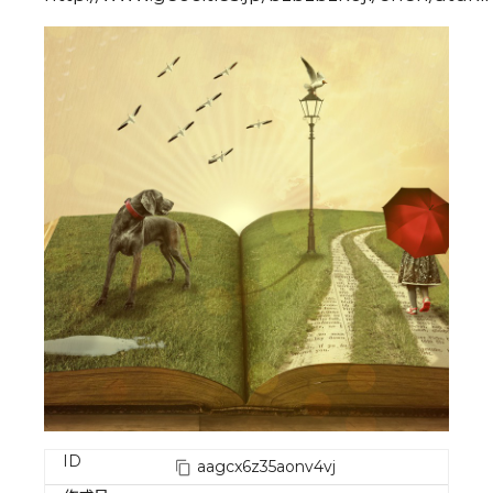
ID
aagcx6z35aonv4vj