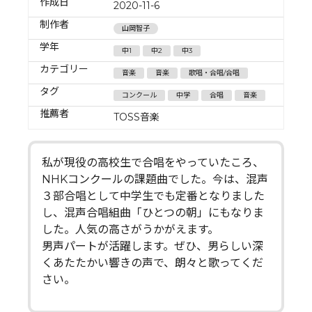
作成日
2020-11-6
制作者
山岡智子
学年
中1
中2
中3
カテゴリー
音楽
音楽
歌唱・合唱/合唱
タグ
コンクール
中学
合唱
音楽
推薦者
TOSS音楽
私が現役の高校生で合唱をやっていたころ、
NHKコンクールの課題曲でした。今は、混声
３部合唱として中学生でも定番となりました
し、混声合唱組曲「ひとつの朝」にもなりま
した。人気の高さがうかがえます。
男声パートが活躍します。ぜひ、男らしい深
くあたたかい響きの声で、朗々と歌ってくだ
さい。