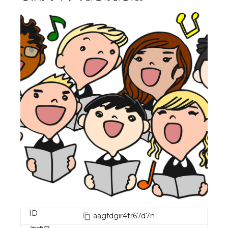
ID
aagfdgir4tr67d7n