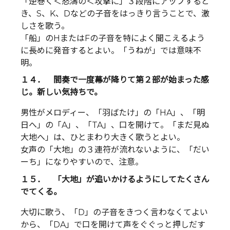
「逆巻く＜怒濤の＜攻撃に」３段階にアップすると
き、S、K、Dなどの子音をはっきり言うことで、激
しさを歌う。
「船」のHまたはFの子音を特によく聞こえるよう
に長めに発音するとよい。「うねが」では意味不
明。
１４． 間奏で一度幕が降りて第２部が始まった感
じ。新しい気持ちで。
男性がメロディー、「羽ばたけ」の「HA」、「明
日へ」の「A」、「TA」、口を開けて。「まだ見ぬ
大地へ」は、ひとまわり大きく歌うとよい。
女声の「大地」の３連符が流れないように、「だい
ーち」になりやすいので、注意。
１５． 「大地」が追いかけるようにしてたくさん
でてくる。
大切に歌う、「D」の子音をきつく言わなくてよい
から、「DA」で口を開けて声をぐぐっと押しだす