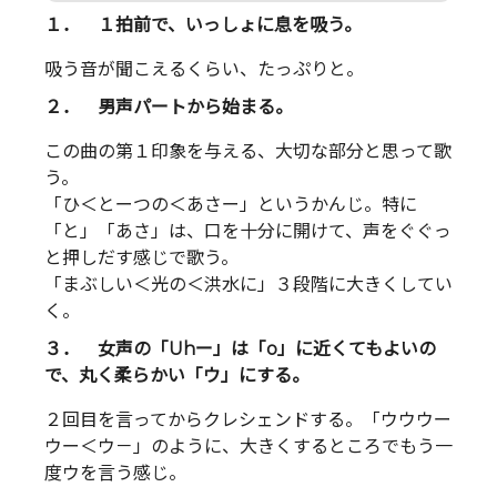
１． １拍前で、いっしょに息を吸う。
吸う音が聞こえるくらい、たっぷりと。
２． 男声パートから始まる。
この曲の第１印象を与える、大切な部分と思って歌
う。
「ひ＜とーつの＜あさー」というかんじ。特に
「と」「あさ」は、口を十分に開けて、声をぐぐっ
と押しだす感じで歌う。
「まぶしい＜光の＜洪水に」３段階に大きくしてい
く。
３． 女声の「Uhー」は「o」に近くてもよいの
で、丸く柔らかい「ウ」にする。
２回目を言ってからクレシェンドする。「ウウウー
ウー＜ウ－」のように、大きくするところでもう一
度ウを言う感じ。