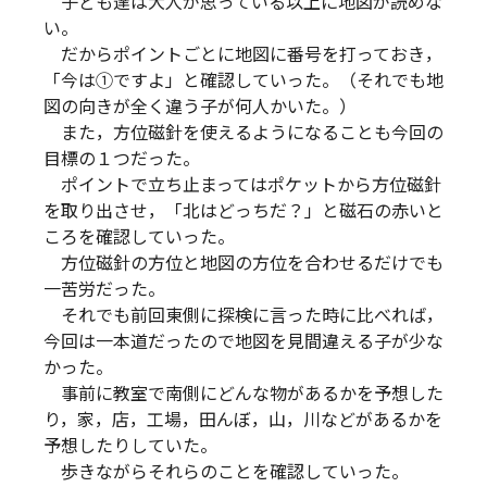
子ども達は大人が思っている以上に地図が読めな
い。
だからポイントごとに地図に番号を打っておき，
「今は①ですよ」と確認していった。（それでも地
図の向きが全く違う子が何人かいた。）
また，方位磁針を使えるようになることも今回の
目標の１つだった。
ポイントで立ち止まってはポケットから方位磁針
を取り出させ，「北はどっちだ？」と磁石の赤いと
ころを確認していった。
方位磁針の方位と地図の方位を合わせるだけでも
一苦労だった。
それでも前回東側に探検に言った時に比べれば，
今回は一本道だったので地図を見間違える子が少な
かった。
事前に教室で南側にどんな物があるかを予想した
り，家，店，工場，田んぼ，山，川などがあるかを
予想したりしていた。
歩きながらそれらのことを確認していった。