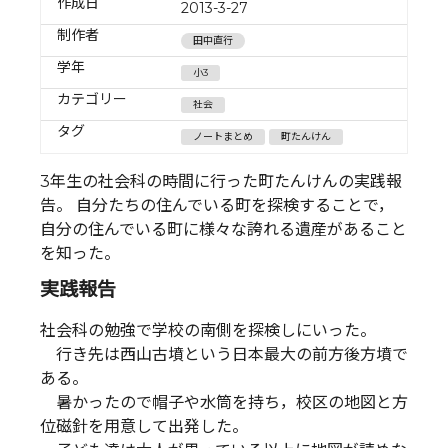
作成日
2013-3-27
制作者
田中直行
学年
小3
カテゴリー
社会
タグ
ノートまとめ
町たんけん
3年生の社会科の時間に行った町たんけんの実践報
告。 自分たちの住んでいる町を探検することで，
自分の住んでいる町に様々な誇れる遺産があること
を知った。
実践報告
社会科の勉強で学校の南側を探検しにいった。
行き先は西山古墳という日本最大の前方後方墳で
ある。
暑かったので帽子や水筒を持ち，校区の地図と方
位磁針を用意して出発した。