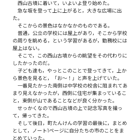
西山古墳に着いて，いよいよ登り始めた。
急な坂を登って上に上がると，大きな広場に出
た。
そこからの景色はなかなかのものである。
普通，公立の学校には屋上があり，そこから学校
の周りを眺める，という学習があるが，勤務校には
屋上はない。
そこで，この西山古墳からの眺望をその代わりに
したかったのだ。
子ども達も，やっとこのことで登ってきて，上か
ら景色を見ると，「お～！」と声を上げていた。
一番見たかった南側は中学校の校舎に阻まれてあ
まり見えなかったが，西側に住宅が集まっているこ
と，東側が山であることなどが良く分かった。
せっかくなので西山古墳の上で記念写真を撮っ
て，帰ってきた。
そして後日，町たんけんの学習の最後に，まとめ
として，ノート1ページに自分たちの市のことをま
とめていった。