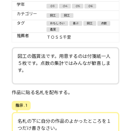
学年
小3
小4
小5
小6
カテゴリー
図工
図工
タグ
おもしろい
喜ぶ
図工
点数
鑑賞
推薦者
ＴＯＳＳ千里
図工の鑑賞法です。用意するのは付箋紙一人
５枚です。点数の集計ではみんなが歓喜しま
す。
作品に貼る名札を配布する。
指示 . 1
名札の下に自分の作品のよかったところを１
つだけ書きなさい。