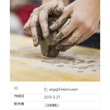
ID
aaggl34i6e4ueji4
作成日
2013-3-27
制作者
上木信弘