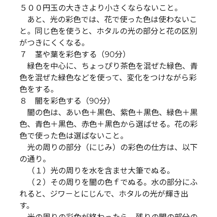
５００円玉の大きさより小さくならないこと。
あと、光の彩色では、花で使った色は使わないこ
と。同じ色を使うと、ホタルの光の部分と花の区別
がつきにくくなる。
７ 茎や葉を彩色する（90分）
緑色を中心に、ちょっぴり茶色を混ぜた緑色、青
色を混ぜた緑色などを使って、変化をつけながら彩
色をする。
８ 闇を彩色する（90分）
闇の色は、あい色＋黒色、紫色＋黒色、緑色＋黒
色、青色＋黒色、赤色＋黒色から選ばせる。花の彩
色で使った色は選ばないこと。
光の周りの部分（にじみ）の彩色の仕方は、以下
の通り。
（１）光の周りを水を含ませ大筆でぬる。
（２）その周りを闇の色ｆでぬる。水の部分にふ
れると、ジワ－とにじんで、ホタルの光が輝き出
す。