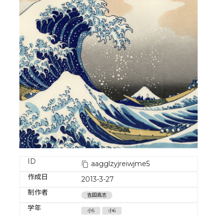
ID
aagglzyjreiwjme5
作成日
2013-3-27
制作者
吉田高志
学年
小5
小6