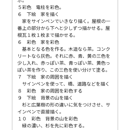
示。
５彩色 電柱を彩色。
６ 下絵 家を描く
家をサインペンでいきなり描く。屋根の一
番上の部分から下へと少しずつ描かせる。屋
根瓦１枚１枚まで描かせる。
６ 彩色 家を彩色
基本となる色を作る。木造なら茶。コンク
リートなら灰色。それに赤、青、黄の三色を
少し入れ、赤っぽい茶、青っぽい茶、黄色っ
ぽい茶を作り、この三色を使い分けて塗る。
７ 下絵 家の周囲を描く
サインペンを使って、橋、道路などを描く
８ 彩色 家の周囲を彩色する
９ 下絵 背景の山を描く
杉と広葉樹の形の違いに気をつけさせ、サ
インペンで直接描く。
１０ 彩色 背景の山を彩色
緑の濃い、杉を先に彩色する。