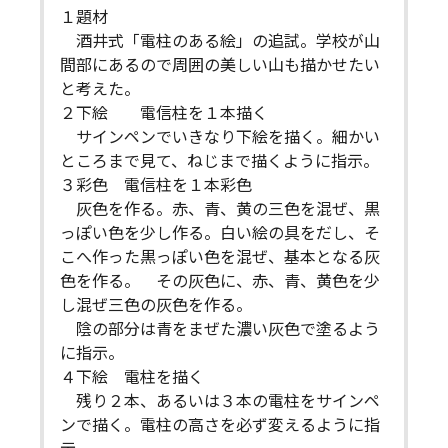
１題材
酒井式「電柱のある絵」の追試。学校が山
間部にあるので周囲の美しい山も描かせたい
と考えた。
２下絵 電信柱を１本描く
サインペンでいきなり下絵を描く。細かい
ところまで見て、ねじまで描くように指示。
３彩色 電信柱を１本彩色
灰色を作る。赤、青、黄の三色を混ぜ、黒
っぽい色を少し作る。白い絵の具をだし、そ
こへ作った黒っぽい色を混ぜ、基本となる灰
色を作る。 その灰色に、赤、青、黄色を少
し混ぜ三色の灰色を作る。
陰の部分は青をまぜた濃い灰色で塗るよう
に指示。
４下絵 電柱を描く
残り２本、あるいは３本の電柱をサインペ
ンで描く。電柱の高さを必ず変えるように指