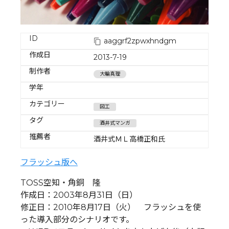
ID
aaggrf2zpwxhndgm
作成日
2013-7-19
制作者
大輪真理
学年
カテゴリー
図工
タグ
酒井式マンガ
推薦者
酒井式ＭＬ高橋正和氏
フラッシュ版へ
TOSS空知・角銅 隆
作成日：2003年8月31日（日）
修正日：2010年8月17日（火） フラッシュを使
った導入部分のシナリオです。