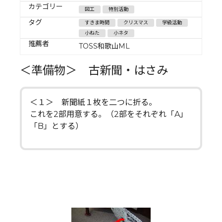
カテゴリー
図工
特別活動
タグ
すきま時間
クリスマス
学級活動
小ねた
小ネタ
推薦者
TOSS和歌山ML
＜準備物＞ 古新聞・はさみ
＜１＞ 新聞紙１枚を二つに折る。
これを2部用意する。（2部をそれぞれ「A」
「B」とする）