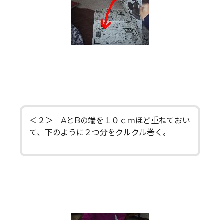
＜２＞ AとBの端を１０ｃｍほど重ねておい
て、下のように２つ分をクルクル巻く。