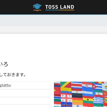
いろ
記しておきます。
3df3ix