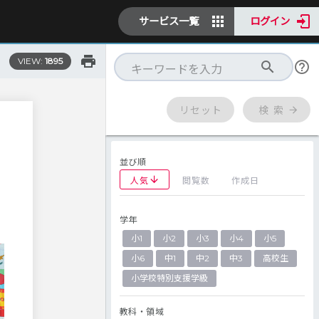
サービス一覧
ログイン
VIEW:
1895
リセット
検 索
並び順
人気
閲覧数
作成日
学年
小1
小2
小3
小4
小5
小6
中1
中2
中3
高校生
小学校特別支援学級
教科・領域