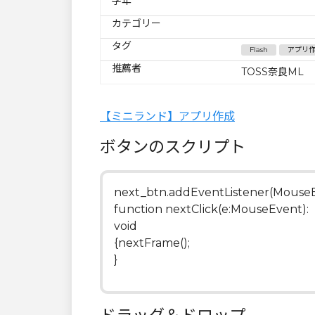
学年
カテゴリー
タグ
Flash
アプリ
推薦者
TOSS奈良ML
【ミニランド】アプリ作成
ボタンのスクリプト
next_btn.addEventListener(MouseEv
function nextClick(e:MouseEvent):
void
{nextFrame();
}