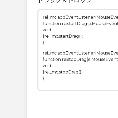
ドラッグ＆ドロップ
rei_mc.addEventListener(MouseEv
function reistartDrag(e:MouseEvent
void
{rei_mc.startDrag();
}
rei_mc.addEventListener(MouseEv
function reistopDrag(e:MouseEvent
void
{rei_mc.stopDrag();
}