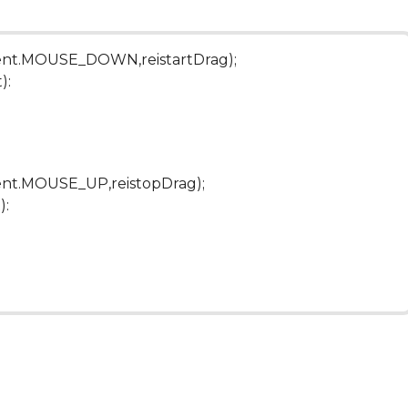
ent.MOUSE_DOWN,reistartDrag);
):
ent.MOUSE_UP,reistopDrag);
):