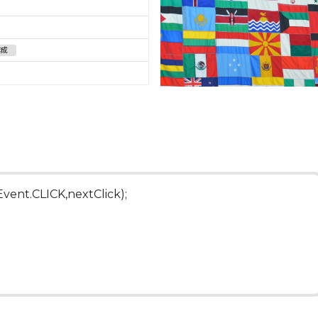
作成
ent.CLICK,nextClick);