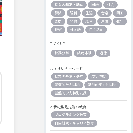
授業の基礎・基本
国語
社会
算数
理科
生活
音楽
図工
家庭
体育
総合
道徳
数学
技術
外国語
自立活動
PICK UP
校務分掌
成功体験
道徳
おすすめキーワード
授業の基礎・基本
成功体験
基盤的学力国語
基盤的学力外国語
基盤的学力特別支援
21世紀型最先端の教育
プログラミング教育
自由研究・キャリア教育