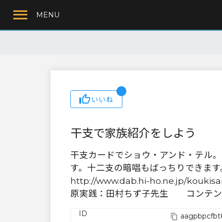
MENU
いいね
干支で家族紹介をしよう
干支カードでショウ・アンド・テル。
す。十二支の暗唱もばっちりできます。（T
http://www.dab.hi-ho.ne.jp/kouk
原実践：田村ちず子先生 コンテン
ID
aagpbpcfbt