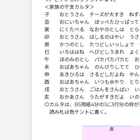
＜家族の干支カルタ＞
子 おとうさん チーズが大すき ねず
丑 おにいちゃん ほっぺたひっぱって
寅 にくたべる なおやのとしは とら
卯 おとうさん はしるのはやい うさ
辰 かつのとし たつどしいっしょで 
巳 いろははね へびどしうまれ よく
午 ほのみのとし パカパカパカと お
未 おばあちゃん のんびりしてて ひ
申 あきひろは さるどしだよね やん
酉 おばあちゃん いつも水やり とり
戌 おとうさん ごはんをさんばい い
亥 おかあさん うたがすきだよ いの
◎カルタは、B5用紙4分の1に3行分の枠
読み札は色ケントに書く。