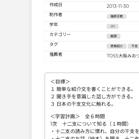
作成日
2013-11-30
制作者
福原正教
学年
小1
カテゴリー
国語
タグ
家族紹介
干支
推薦者
TOSS大阪みお
＜目標＞
１ 簡単な紹介文を書くことができる。
２ 聞き手を意識した話し方ができる。
３ 日本の干支文化に触れる。
＜学習計画＞ 全６時間
1次 十二支について知る（１時間）
・十二支の読み方に慣れ、自分の干支
・十二支のお話（絵本）を聞き、十二