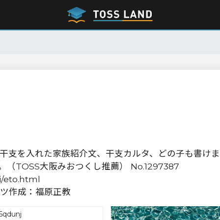
干支を入れた家族紹介文、干支カルタ、どの子も書けま
OSS大阪みおつくし推薦） No.1297387
isai/eto.html
ツ作成：福原正教
6qdunj