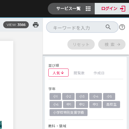
サービス一覧
ログイン
VIEW:
3566
リセット
検 索
並び順
人気
閲覧数
作成日
学年
小1
小2
小3
小4
小5
小6
中1
中2
中3
高校生
小学校特別支援学級
教科・領域