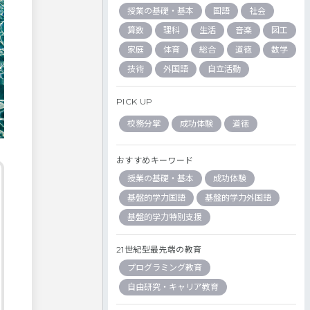
授業の基礎・基本
国語
社会
算数
理科
生活
音楽
図工
家庭
体育
総合
道徳
数学
技術
外国語
自立活動
PICK UP
校務分掌
成功体験
道徳
おすすめキーワード
授業の基礎・基本
成功体験
基盤的学力国語
基盤的学力外国語
基盤的学力特別支援
21世紀型最先端の教育
プログラミング教育
自由研究・キャリア教育