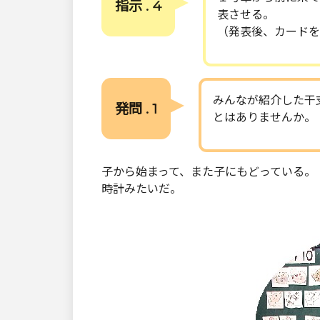
指示 . 4
表させる。
（発表後、カードを
みんなが紹介した干
発問 . 1
とはありませんか。
子から始まって、また子にもどっている。
時計みたいだ。