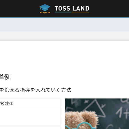
導例
を鍛える指導を入れていく方法
hqbjyz