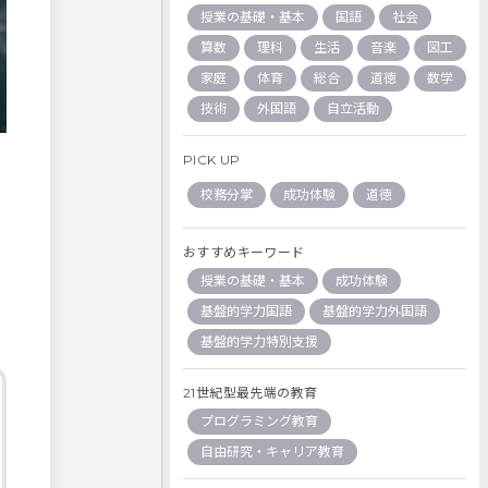
授業の基礎・基本
国語
社会
算数
理科
生活
音楽
図工
家庭
体育
総合
道徳
数学
技術
外国語
自立活動
PICK UP
校務分掌
成功体験
道徳
おすすめキーワード
授業の基礎・基本
成功体験
基盤的学力国語
基盤的学力外国語
基盤的学力特別支援
21世紀型最先端の教育
プログラミング教育
自由研究・キャリア教育