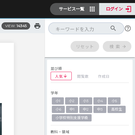
サービス一覧
ログイン
VIEW:
14345
リセット
検 索
並び順
人気
閲覧数
作成日
学年
小1
小2
小3
小4
小5
小6
中1
中2
中3
高校生
小学校特別支援学級
教科・領域