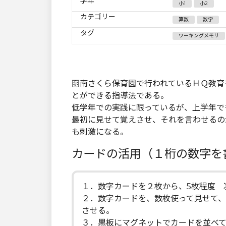
学年
小1
小2
カテゴリー
算数
数学
タグ
ワーキングメモリ
函南さくら保育園で行われているＨＱ教育
とができる指導法である。
低学年での実践に限っているが、上学年で
最初に見せて覚えさせ、それを言わせるの
も刺激になる。
カードの活用（１桁の数字を
１．数字カードを２枚から、5枚程度 
２．数字カードを、数枚使って見せて、
させる。
３．黒板にマグネットでカードを並べ