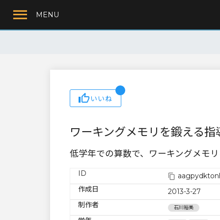
MENU
いいね
ワーキングメモリを鍛える指
低学年での算数で、ワーキングメモリ
ID
aagpydkton
作成日
2013-3-27
制作者
石川裕美