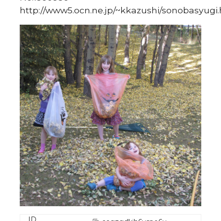
http://www5.ocn.ne.jp/~kkazushi/sonobasyugi
ID