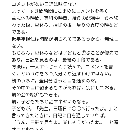
コメントがない日記は味気ない。
よって，すき間時間にこまめにコメントを書く。
主に休み時間，専科の時間，給食の配膳中，食べ終
わった後，昼休み，掃除の後，帰りの支度の時など
である。
低学年担任は時間が削られるであろうから，無理し
ない。
もちろん，昼休みなどは子どもと遊ぶことが優先で
あり，日記を見るのは，最後の手段である。
方法は，一人ずつじっくり読んで，コメントを書
く，というのを３０人分くり返すわけではない。
朝のうちに，全員分ざっと目を通すのだ。
その中で目に留まるものがあれば，別にしておき，
朝の会で紹介もできる。
朝，子どもたちと話すネタにもなる。
子どもが，「先生，日曜日に○○へ行ったよ。」と
言ってきたときに，日記に目を通していれば，
「うん，日記で見たよ。楽しそうだったね。」と返
すこともできる。