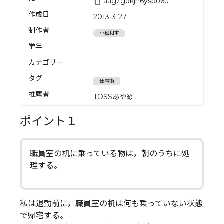
aagzgdkjh6yspo6u
作成日
2013-3-27
制作者
小松和重
学年
カテゴリー
タグ
仕事術
推薦者
TOSSあやめ
ポイント１
職員室の机に乗っている物は，朝のうちに処
理する。
私は退勤前に，職員室の机は何も乗っていない状態
で帰宅する。