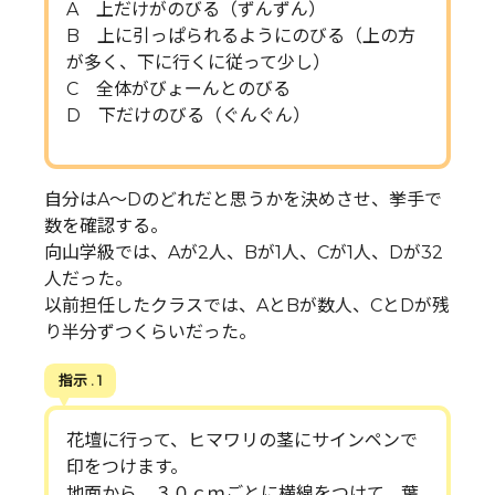
A 上だけがのびる（ずんずん）
B 上に引っぱられるようにのびる（上の方
が多く、下に行くに従って少し）
C 全体がびょーんとのびる
D 下だけのびる（ぐんぐん）
自分はA～Dのどれだと思うかを決めさせ、挙手で
数を確認する。
向山学級では、Aが2人、Bが1人、Cが1人、Dが32
人だった。
以前担任したクラスでは、AとBが数人、CとDが残
り半分ずつくらいだった。
指示 . 1
花壇に行って、ヒマワリの茎にサインペンで
印をつけます。
地面から、３０ｃｍごとに横線をつけて、葉