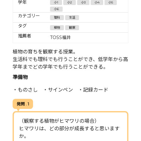
学年
小1
小2
小3
小4
小5
小6
カテゴリー
理科
生活
タグ
植物
観察
推薦者
TOSS福井
植物の育ちを観察する授業。
生活科でも理科でも行うことができ、低学年から高
学年までどの学年でも行うことができる。
準備物
・ものさし ・サインペン ・記録カード
発問 . 1
（観察する植物がヒマワリの場合）
ヒマワリは、どの部分が成長すると思います
か。