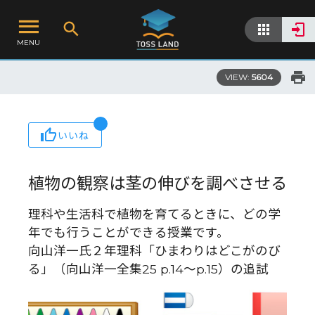
MENU
VIEW:
5604
いいね
植物の観察は茎の伸びを調べさせる
理科や生活科で植物を育てるときに、どの学
年でも行うことができる授業です。
向山洋一氏２年理科「ひまわりはどこがのび
る」（向山洋一全集25 p.14～p.15）の追試