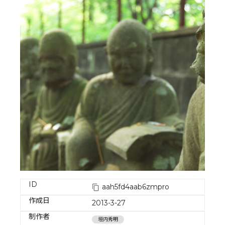
ID
aah5fd4aab6zmpro
作成日
2013-3-27
制作者
垣内秀明