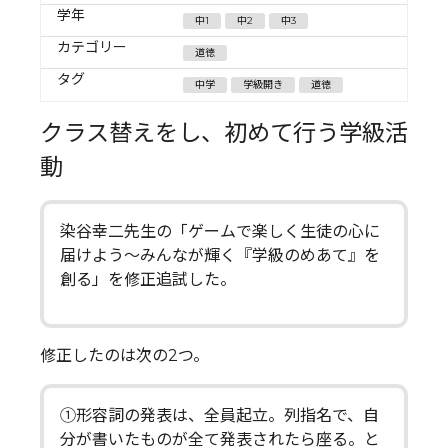
学年
中1
中2
中3
カテゴリー
道徳
タグ
中学
学級開き
道徳
クラス替えをし、初めて行う学級活
動
染谷幸二先生の「ゲームで楽しく生徒の心に
届けよう～みんなが輝く『学級のめあて』を
創る」を修正追試した。
修正したのは次の2つ。
①形容詞の発表は、全員起立。列指名で、自
分が書いたものが全て発表されたら座る。と