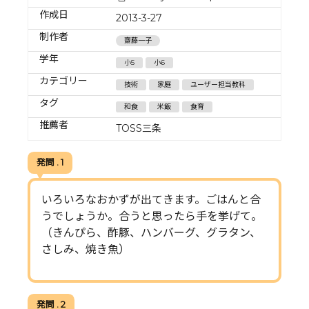
作成日
2013-3-27
制作者
齋藤一子
学年
小5
小6
カテゴリー
技術
家庭
ユーザー担当教科
タグ
和食
米飯
食育
推薦者
TOSS三条
発問 . 1
いろいろなおかずが出てきます。ごはんと合
うでしょうか。合うと思ったら手を挙げて。
（きんぴら、酢豚、ハンバーグ、グラタン、
さしみ、焼き魚）
発問 . 2