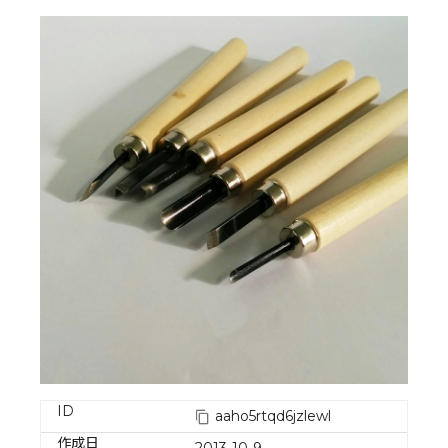
ID
aaho5rtqd6jzlewl
作成日
2013-10-9