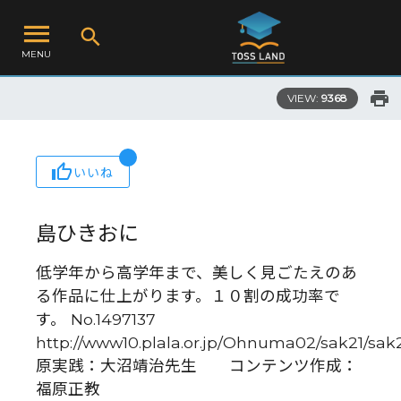
MENU
VIEW:
9368
いいね
島ひきおに
低学年から高学年まで、美しく見ごたえのあ
る作品に仕上がります。１０割の成功率で
す。 No.1497137
http://www10.plala.or.jp/Ohnuma02/sak21/sak
原実践：大沼靖治先生 コンテンツ作成：
福原正教