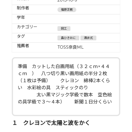
制作者
福原正教
学年
カテゴリー
図工
タグ
島ひきおに
酒井式
推薦者
TOSS奈良ML
準備 カットした白画用紙（３２ｃｍ×４４
ｃｍ ） 八つ切り黒い画用紙の半分２枚
（１枚は予備） クレヨン 綿棒2本くら
い 水彩絵の具 スティックのり
太い黒マジック学級で数本 空色絵
の具学級で３～４本） 新聞１日分くらい
１ クレヨンで太陽と波をかく