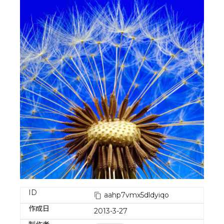
ID
aahp7vmx5dldyiqo
作成日
2013-3-27