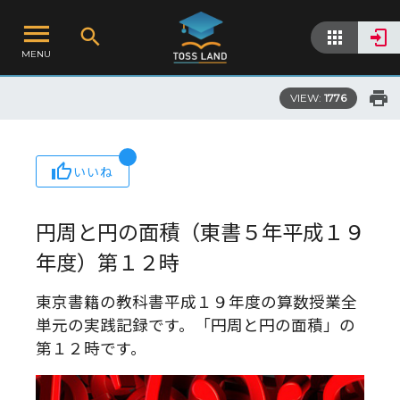
MENU
VIEW:
1776
いいね
円周と円の面積（東書５年平成１９
年度）第１２時
東京書籍の教科書平成１９年度の算数授業全
単元の実践記録です。「円周と円の面積」の
第１２時です。