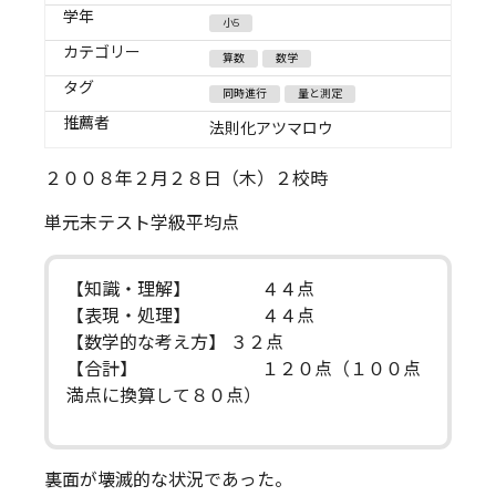
学年
小5
カテゴリー
算数
数学
タグ
同時進行
量と測定
推薦者
法則化アツマロウ
２００８年２月２８日（木）２校時
単元末テスト学級平均点
【知識・理解】 ４４点
【表現・処理】 ４４点
【数学的な考え方】 ３２点
【合計】 １２０点（１００点
満点に換算して８０点）
裏面が壊滅的な状況であった。