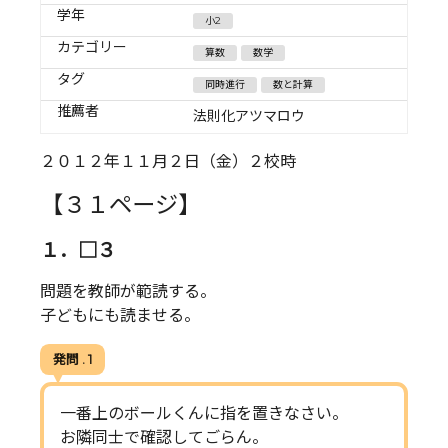
学年
小2
カテゴリー
算数
数学
タグ
同時進行
数と計算
推薦者
法則化アツマロウ
２０１２年１１月２日（金）２校時
【３１ページ】
１．□３
問題を教師が範読する。
子どもにも読ませる。
発問 . 1
一番上のボールくんに指を置きなさい。
お隣同士で確認してごらん。