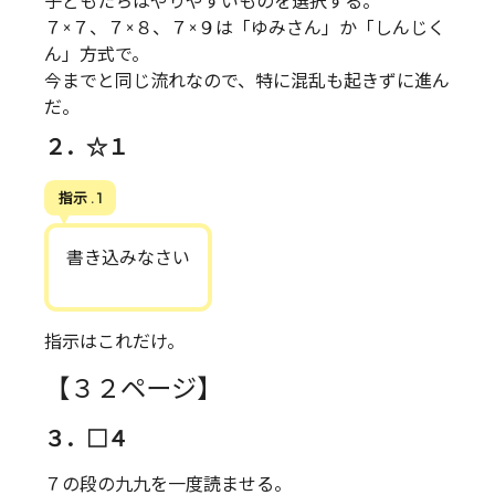
子どもたちはやりやすいものを選択する。
７×７、７×８、７×９は「ゆみさん」か「しんじく
ん」方式で。
今までと同じ流れなので、特に混乱も起きずに進ん
だ。
２．☆１
指示 . 1
書き込みなさい
指示はこれだけ。
【３２ページ】
３．□４
７の段の九九を一度読ませる。