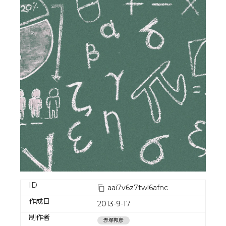
ID
aai7v6z7twl6afnc
作成日
2013-9-17
制作者
赤塚邦彦