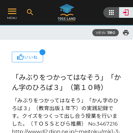
MENU
VIEW:
1580
いいね
「みぶりをつかってはなそう」「か
ん字のひろば３」（第１０時）
「みぶりをつかってはなそう」「かん字のひ
ろば３」（教育出版１年下）の実践記録で
す。クイズをつくって出し合う授業を行いま
した。（ＴＯＳＳとびら推薦） No.3467216
http://www.d2.dion.ne.jp/~meitoku/mk1-3-