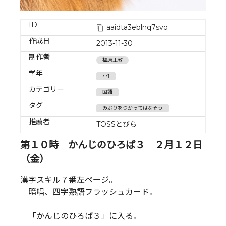
ID
aaidta3eblnq7svo
作成日
2013-11-30
制作者
福原正教
学年
小1
カテゴリー
国語
タグ
みぶりをつかってはなそう
推薦者
TOSSとびら
第１０時 かんじのひろば３ ２月１２日
（金）
漢字スキル７番左ページ。
暗唱、四字熟語フラッシュカード。
「かんじのひろば３」に入る。