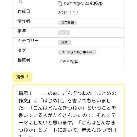
ID
aainnrgwluz4q6yp
作成日
2013-3-27
制作者
東田昌樹
学年
小4
カテゴリー
国語
タグ
「ごんぎつね」第４時
推薦者
TOSS熊本
指示 . 1
指示１ この前、ごんぎつねの「まとめの
作文」に「はじめに」を書いてもらいまし
た。「ごんはどんなきつねか」ということを
書いている人がたくさんいたので、それをテ
ーマにしたいと思います。「ごんはどんなき
つねか」とノートに書いて、赤えんぴつで囲