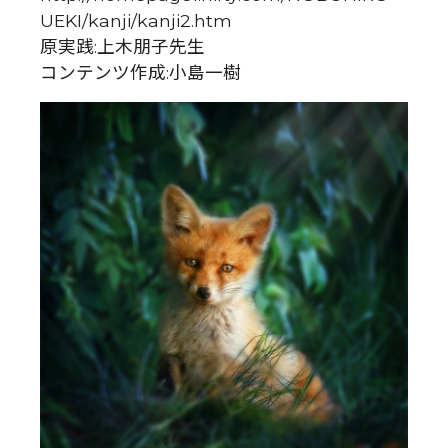
UEKI/kanji/kanji2.htm
原実践:上木朋子先生
コンテンツ作成:小島一樹