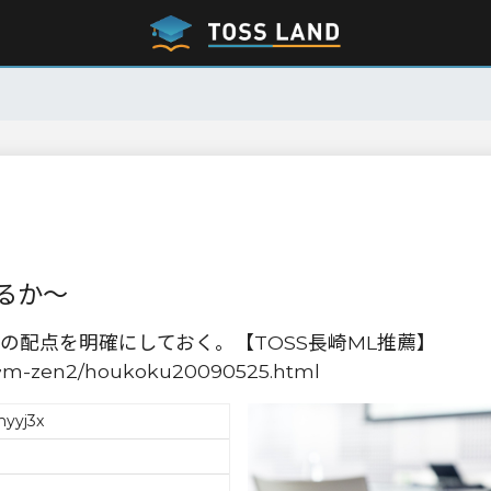
るか〜
の配点を明確にしておく。【TOSS長崎ML推薦】
jp/~m-zen2/houkoku20090525.html
myyj3x