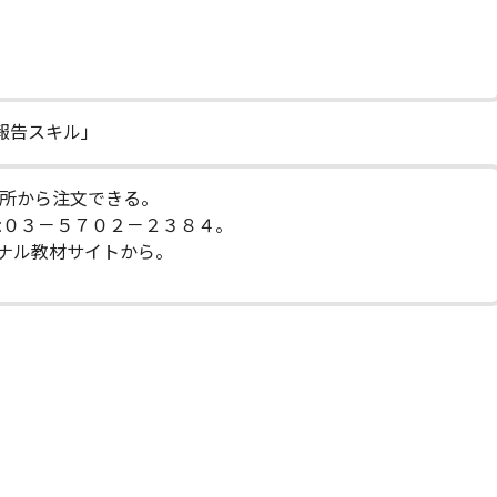
・報告スキル」
究所から注文できる。
X:０３－５７０２－２３８４。
ジナル教材サイトから。