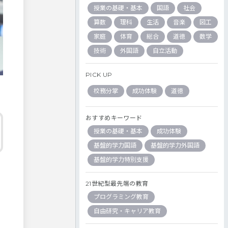
授業の基礎・基本
国語
社会
算数
理科
生活
音楽
図工
家庭
体育
総合
道徳
数学
技術
外国語
自立活動
PICK UP
校務分掌
成功体験
道徳
おすすめキーワード
授業の基礎・基本
成功体験
基盤的学力国語
基盤的学力外国語
基盤的学力特別支援
21世紀型最先端の教育
プログラミング教育
自由研究・キャリア教育