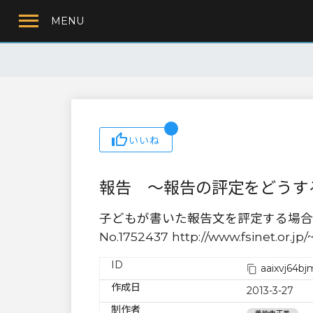
MENU
いいね
報告 〜報告の評定をどうす
子どもが書いた報告文を評定する場合
No.1752437 http://www.fsinet.or.
ID
aaixvj64bj
作成日
2013-3-27
制作者