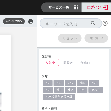
サービス一覧
ログイン
VIEW:
1798
リセット
検 索
並び順
人気
閲覧数
作成日
学年
小1
小2
小3
小4
小5
小6
中1
中2
中3
高校生
小学校特別支援学級
教科・領域