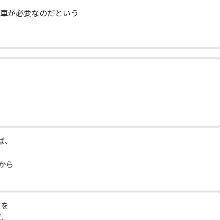
、
急車が必要なのだという
。
ば、
から
文を
ば、