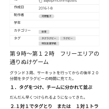
aaj6fpmcvnmqo5vs
作成日
2016-1-8
制作者
河野聖子
学年
カテゴリー
体育
タグ
タグラグビー
ラグビー
特別支援学級
第９時〜第１２時 フリーエリアの
通りぬけゲーム
グランド３周、サーキットを行ってからの後半２０
分間をタグラグビーの時間に充てた。
１．タグをつけ、チームに分かれて並ぶ
だんだん早くつけられるようになってきた。
２.１対１でタグとり または １対１トラ