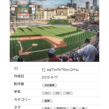
ID
aaj7wrfe76svc2mu
作成日
2013-9-17
制作者
北村善重
学年
小4
小5
小6
カテゴリー
国語
タグ
干支
漢字文化
酉
鳥